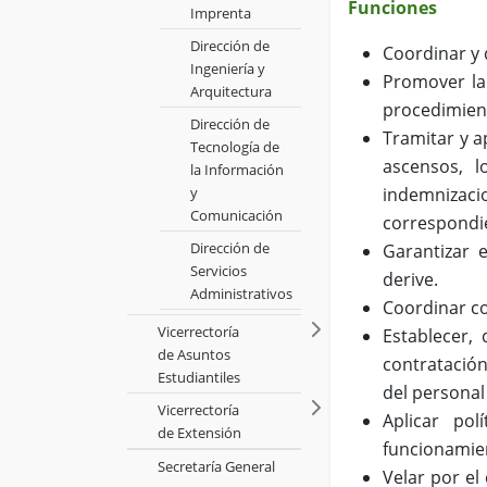
Funciones
Imprenta
Dirección de
Coordinar y 
Ingeniería y
Promover la 
Arquitectura
procedimient
Dirección de
Tramitar y a
Tecnología de
ascensos, lo
la Información
y
indemnizacio
Comunicación
correspondi
Dirección de
Garantizar 
Servicios
derive.
Administrativos
Coordinar co
Vicerrectoría
Establecer,
de Asuntos
contratación
Estudiantiles
del personal
Vicerrectoría
Aplicar pol
de Extensión
funcionamie
Secretaría General
Velar por el