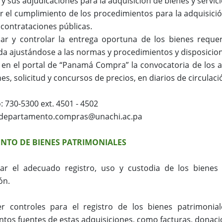
 y sus adjudicaciones para la adquisición de bienes y servi
r el cumplimiento de los procedimientos para la adquisició
e contrataciones públicas.
sar y controlar la entrega oportuna de los bienes reque
da ajustándose a las normas y procedimientos y disposicion
r en el portal de “Panamá Compra” la convocatoria de los
ones, solicitud y concursos de precios, en diarios de circulaci
: 730-5300 ext. 4501 - 4502
 departamento.compras@unachi.ac.pa
NTO DE BIENES PATRIMONIALES
zar el adecuado registro, uso y custodia de los bienes 
ión.
r controles para el registro de los bienes patrimonia
os fuentes de estas adquisiciones, como facturas, donaci