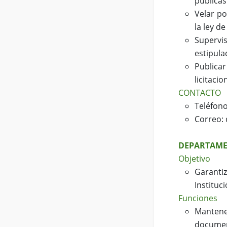
públicas
Velar po
la ley d
Supervi
estipula
Publica
licitaci
CONTACTO
Teléfono
Correo:
DEPARTAME
Objetivo
Garanti
Instituc
Funciones
Mantene
document