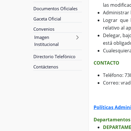
las modifica
Documentos Oficiales
Administrar 
Gaceta Oficial
Lograr que l
relativo al a
Convenios
Delegar, baj
Imagen
está obligad
Institucional
Cualesquiera
Directorio Telefónico
CONTACTO
Contáctenos
Teléfono: 73
Correo: vrad
Políticas Admini
Departamentos 
DEPARTAME