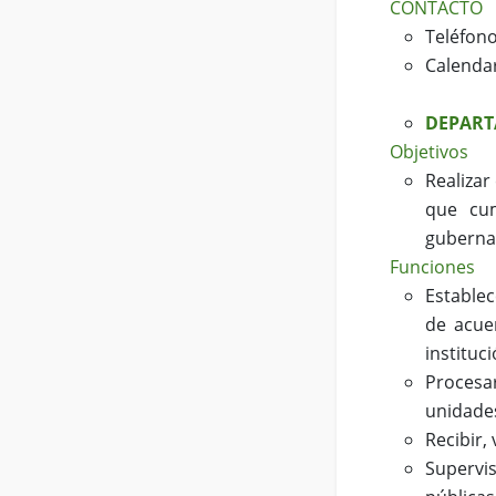
CONTACTO
Teléfono
Calendar
DEPART
Objetivos
Realizar
que cum
guberna
Funciones
Establec
de acuer
instituc
Procesar
unidade
Recibir,
Supervi