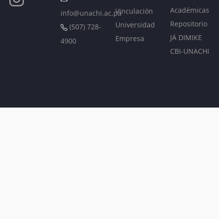
Académicas
Vinculación
info@unachi.ac.pa
Repositorio
Universidad
(507) 728-
JÄ DIMIKE
Empresa
4900
CBI-UNACHI