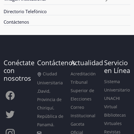
Directorio Telefónico
Contáctenos
Conéctate
Contáctenos
Actualidad
Servicio
con
en Línea
Ciudad
Acreditación
nosotros
Sistema
Tribunal
Universitaria
Universitario
Superior de
,David,
UNACHI
Elecciones
Provincia de
Virtual
Correo
Chiriquí,
Bibliotecas
Institucional
República de
Virtuales
Gaceta
Panamá.
Revistas
Oficial