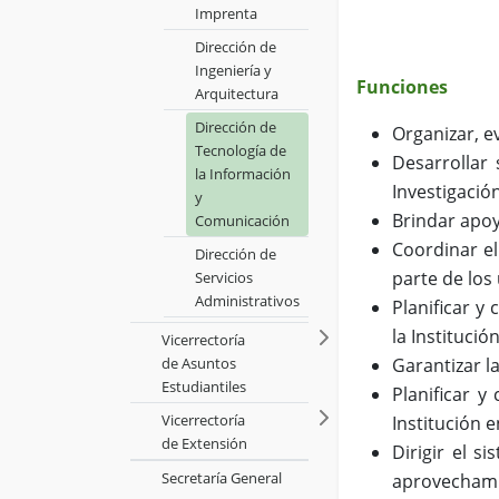
Imprenta
Dirección de
Ingeniería y
Funciones
Arquitectura
Dirección de
Organizar, e
Tecnología de
Desarrollar
la Información
Investigació
y
Brindar apoy
Comunicación
Coordinar el
Dirección de
parte de los
Servicios
Administrativos
Planificar y
la Institució
Vicerrectoría
de Asuntos
Garantizar l
Estudiantiles
Planificar y
Vicerrectoría
Institución 
de Extensión
Dirigir el s
Secretaría General
aprovechamie