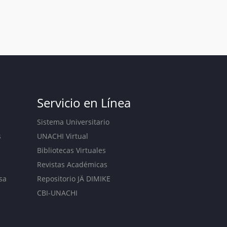
Servicio en Línea
Sistema Universitario
s
UNACHI Virtual
Bibliotecas Virtuales
Revistas Académicas
sa
Repositorio JÄ DIMIKE
CBI-UNACHI