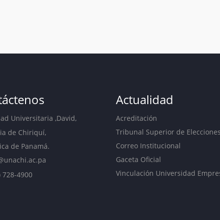
táctenos
Actualidad
d Universitaria ,David,
Acreditación
Tribunal Superior de Eleccione
ia de Chiriquí,
Correo Institucional
ica de Panamá.
Gaceta Oficial
@unachi.ac.pa
Vinculación Universidad Empre
) 728-4900