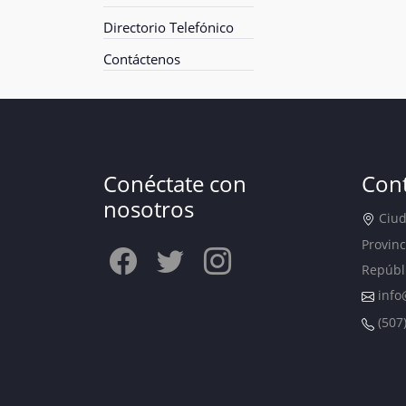
Directorio Telefónico
Contáctenos
Conéctate con
Con
nosotros
Ciuda
Provinc
Repúbl
info
(507