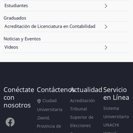
Estudiantes
Graduados
Acreditación de Licenciatura en Contabilidad
Noticias y Eventos
Videos
Conéctate
Contáctenos
Actualidad
Servicio
con
en Línea
Ciudad
Acreditación
nosotros
Sistema
Tribunal
Universitaria
Universitario
Superior de
,David,
UNACHI
Elecciones
Provincia de