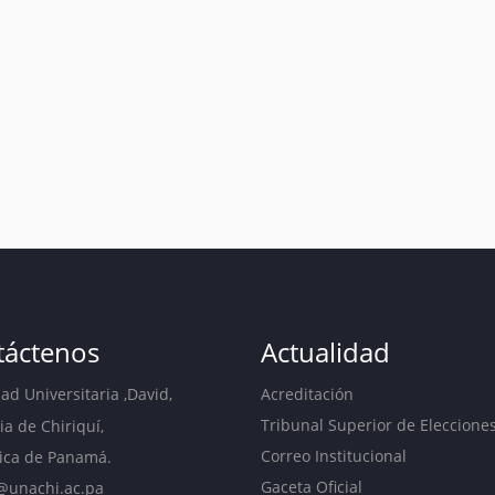
táctenos
Actualidad
d Universitaria ,David,
Acreditación
Tribunal Superior de Eleccione
ia de Chiriquí,
Correo Institucional
ica de Panamá.
Gaceta Oficial
@unachi.ac.pa