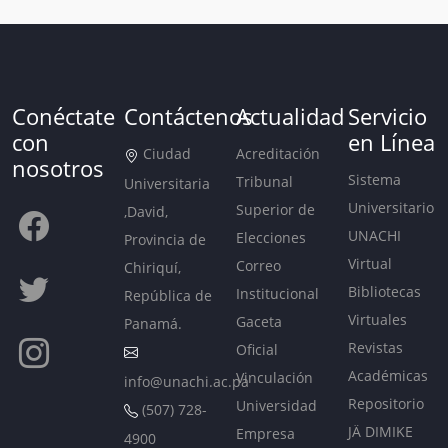
Conéctate
Contáctenos
Actualidad
Servicio
con
en Línea
Ciudad
Acreditación
nosotros
Sistema
Tribunal
Universitaria
Universitario
Superior de
,David,
UNACHI
Elecciones
Provincia de
Virtual
Correo
Chiriquí,
Bibliotecas
Institucional
República de
Virtuales
Gaceta
Panamá.
Revistas
Oficial
Académicas
Vinculación
info@unachi.ac.pa
Repositorio
Universidad
(507) 728-
JÄ DIMIKE
Empresa
4900