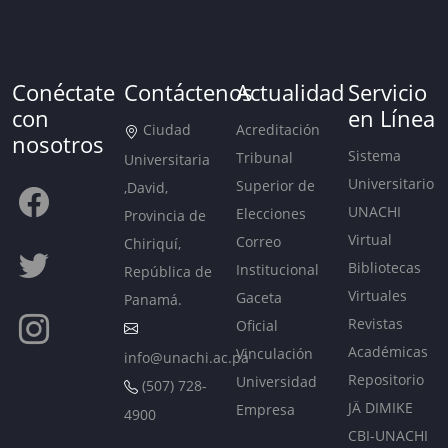
Conéctate
Contáctenos
Actualidad
Servicio
con
en Línea
Ciudad
Acreditación
nosotros
Sistema
Tribunal
Universitaria
Universitario
Superior de
,David,
UNACHI
Elecciones
Provincia de
Virtual
Correo
Chiriquí,
Bibliotecas
Institucional
República de
Virtuales
Gaceta
Panamá.
Revistas
Oficial
Académicas
Vinculación
info@unachi.ac.pa
Repositorio
Universidad
(507) 728-
JÄ DIMIKE
Empresa
4900
CBI-UNACHI