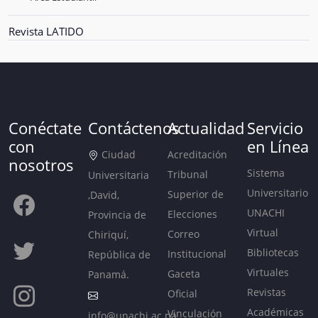
Revista LATIDO
Conéctate
Contáctenos
Actualidad
Servicio
con
en Línea
Ciudad
Acreditación
nosotros
Sistema
Tribunal
Universitaria
Universitario
Superior de
,David,
UNACHI
Elecciones
Provincia de
Virtual
Correo
Chiriquí,
Bibliotecas
Institucional
República de
Virtuales
Gaceta
Panamá.
Revistas
Oficial
Académicas
Vinculación
info@unachi.ac.pa