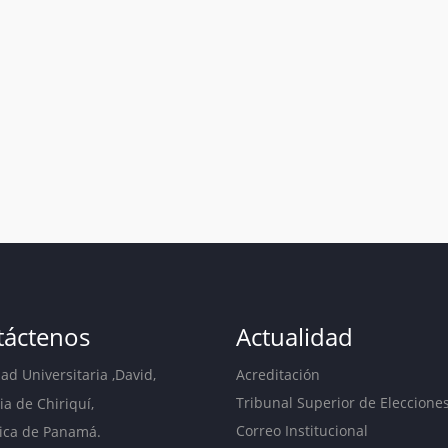
táctenos
Actualidad
d Universitaria ,David,
Acreditación
Tribunal Superior de Eleccione
ia de Chiriquí,
Correo Institucional
ica de Panamá.