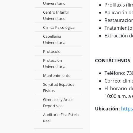
Universitario
Profilaxis (l
Aplicación de
Centro Infantil
Universitario
Restauracion
Clínica Psicológica
Tratamientos
Extracción d
Capellanía
Universitaria
Protocolo
CONTÁCTENOS
Protección
Universitaria
Teléfono: 73
Mantenimiento
Correo: clin
Solicitud Espacios
El horario d
Físicos
10:00 a.m. a 
Gimnasio y Áreas
Deportivas
Ubicación:
http
Auditorio Elsa Estela
Real