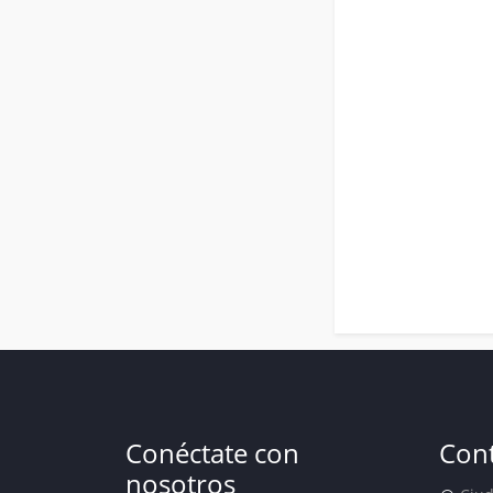
Conéctate con
Con
nosotros