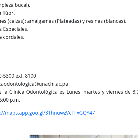
impieza bucal).
 flúor.
es (calzas): a
malgamas (Plateadas) y r
esinas (blancas).
 Especiales.
e cordales.
0-5300 ext. 8100
icaodontologica@unachi.ac.pa
e la Clínica Odontológica es Lunes, martes y viernes de 8:
6:00 p.m.
s://maps.app.goo.gl/31hnuwzVcTFxGQY47