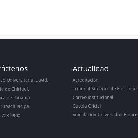
táctenos
Actualidad
d Universitaria ,David,
Acreditación
Tribunal Superior de Eleccione
ia de Chiriquí,
Correo Institucional
ica de Panamá.
Gaceta Oficial
@unachi.ac.pa
Vinculación Universidad Empre
) 728-4900