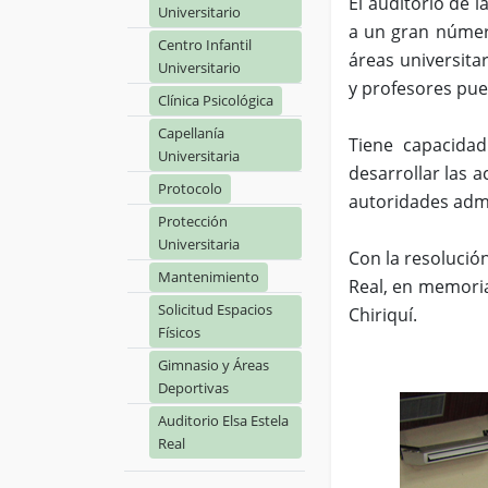
El auditorio de 
Universitario
a un gran número
Centro Infantil
áreas universita
Universitario
y profesores pue
Clínica Psicológica
Capellanía
Tiene capacida
Universitaria
desarrollar las a
Protocolo
autoridades admi
Protección
Universitaria
Con la resolució
Mantenimiento
Real, en memoria
Solicitud Espacios
Chiriquí.
Físicos
Gimnasio y Áreas
Deportivas
Auditorio Elsa Estela
Real