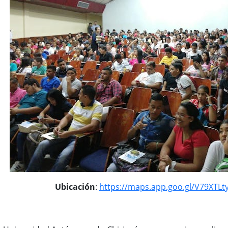
Ubicación
:
https://maps.app.goo.gl/V79XTL