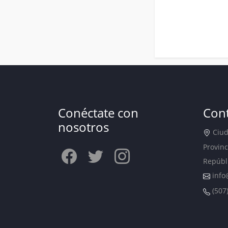
Conéctate con
Con
nosotros
Ciuda
Provinc
Repúbl
info
(507