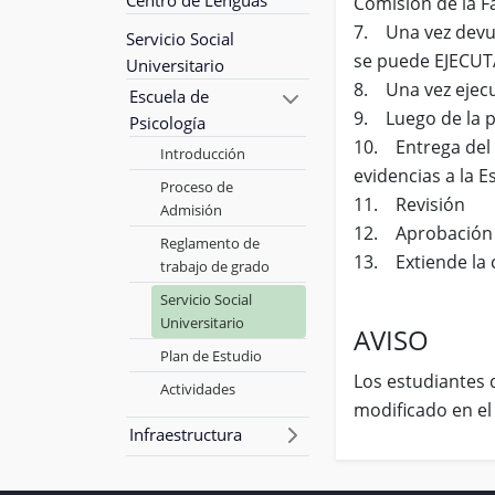
Comisión de la Fa
7. Una vez devue
Servicio Social
se puede EJECUT
Universitario
8. Una vez ejecu
Escuela de
9. Luego de la p
Psicología
10. Entrega del 
Introducción
evidencias a la E
Proceso de
11. Revisión
Admisión
12. Aprobación p
Reglamento de
13. Extiende la c
trabajo de grado
Servicio Social
Universitario
AVISO
Plan de Estudio
Los estudiantes 
Actividades
modificado en el
Infraestructura