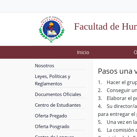
Facultad de Hu
Inicio
O
Nosotros
Pasos una v
Leyes, Políticas y
1. Hacer el grup
Reglamentos
2. Conseguir un
Documentos Oficiales
3. Elaborar el p
Centro de Estudiantes
4. Su director/a
para entregar el 
Oferta Pregado
5. Una vez en la
Oferta Posgrado
6. La comisión d
Centro de Lenguas