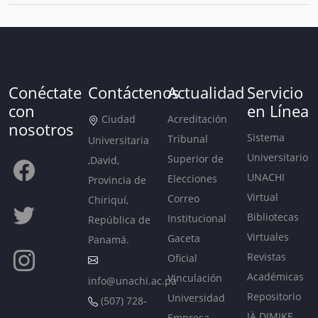
Conéctate
Contáctenos
Actualidad
Servicio
con
en Línea
Ciudad
Acreditación
nosotros
Sistema
Tribunal
Universitaria
Universitario
Superior de
,David,
UNACHI
Elecciones
Provincia de
Virtual
Correo
Chiriquí,
Bibliotecas
Institucional
República de
Virtuales
Gaceta
Panamá.
Revistas
Oficial
Académicas
Vinculación
info@unachi.ac.pa
Repositorio
Universidad
(507) 728-
JÄ DIMIKE
Empresa