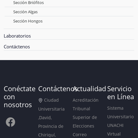
Sección Briófitos
Sección Algas
Sección Hongos
Laboratorios
Contáctenos
Conéctate
Contáctenos
Actualidad
Servicio
con
en Línea
Ciudad
Acreditación
nosotros
Sistema
Tribunal
Universitaria
Universitario
Superior de
,David,
UNACHI
Elecciones
Provincia de
Virtual
Correo
Chiriquí,