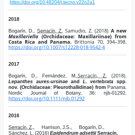
https://doi.org/10.48204/j.tecno.v22n2a1
2018
Samudio, Z. (2018)
A new
Bogarín, D.,
Serracín, Z.
Maxillariella
(Orchidaceae: Maxillariinae) from
Costa Rica and Panama.
Brittonia 70, 394–398.
https://doi.org/10.1007/s12228-018-9542-4
2017
,
Serracín, Z.
(2018).
Bogarín, D., Fernández, M.
Lepanthes aures-ursinae
and
L. vertebrata
spp.
nov. (Orchidaceae: Pleurothallidinae) from
Panama.
Nordic Journal of Botany, 36: njb-01292.
https://doi.org/10.1111/njb.01292
2016
Serracín, Z
.,
Harrison, J.S.,
Bogarín, D.,
Sánchez, L.
(2016)
Epidendrum adsettii
Serracín,