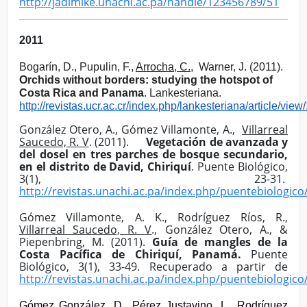
http://jadimike.unachi.ac.pa/handle/123456789/51
2011
Bogarín, D., Pupulin, F.,
Arrocha, C.,
Warner, J. (2011).
Orchids without borders: studying the hotspot of
Costa Rica and Panama
. Lankesteriana.
http://revistas.ucr.ac.cr/index.php/lankesteriana/article/vie
González Otero, A., Gómez Villamonte, A.,
Villarreal
Saucedo, R. V
. (2011).
Vegetación de avanzada y
del dosel en tres parches de bosque secundario,
en el distrito de David, Chiriquí
. Puente Biológico,
3(1), 23-31.
http://revistas.unachi.ac.pa/index.php/puentebiologico/
Gómez Villamonte, A. K., Rodríguez Ríos, R.,
Villarreal Saucedo, R. V
., González Otero, A., &
Piepenbring, M. (2011).
Guía de mangles de la
Costa Pacífica de Chiriquí, Panamá.
Puente
Biológico, 3(1), 33-49. Recuperado a partir de
http://revistas.unachi.ac.pa/index.php/puentebiologico/
Gómez González, D., Pérez Justavino, L.,
Rodríguez