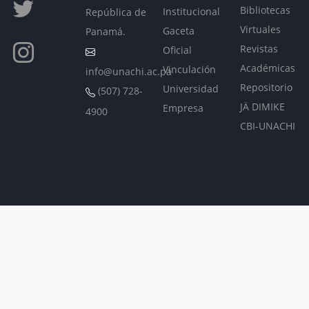
Bibliotecas
Institucional
República de
Virtuales
Gaceta
Panamá.
Revistas
Oficial
Académicas
Vinculación
info@unachi.ac.pa
Repositorio
Universidad
(507) 728-
JÄ DIMIKE
Empresa
4900
CBI-UNACHI