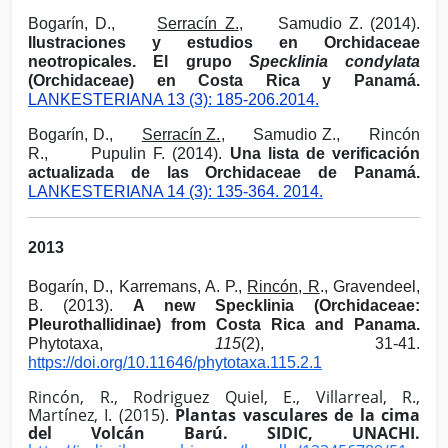
Bogarín, D.,
Serracín Z.
,
Samudio Z. (2014).
Ilustraciones y estudios en Orchidaceae
neotropicales. El grupo
Specklinia condylata
(Orchidaceae) en Costa Rica y Panamá.
LANKESTERIANA 13 (3): 185-206.2014.
Bogarín, D.,
Serracín Z.
,
Samudio Z.,
Rincón
R.
,
Pupulin F. (2014).
Una lista de verificación
actualizada de las Orchidaceae de Panamá.
LANKESTERIANA 14 (3): 135-364.
2014.
2013
Bogarín, D., Karremans, A. P.,
Rincón, R
., Gravendeel,
B. (2013).
A new Specklinia (Orchidaceae:
Pleurothallidinae) from Costa Rica and Panama.
Phytotaxa,
115
(2), 31-41.
https://doi.org/10.11646/phytotaxa.115.2.1
Rincón, R., Rodriguez Quiel, E., Villarreal, R.
,
Martínez, I. (2015).
Plantas vasculares de la cima
del Volcán Barú. SIDIC, UNACHI.