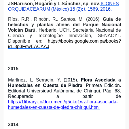
JSHarrison, Bogarín y L.Sánchez, sp. nov.
ICONES
ORQUIDACEARUM (México) 15 (2): t.
1569. 2016.
Ríos, R.R.,
Rincón, R
., Santos, M. (2016).
Guía de
helechos y plantas afines del Parque Nacional
Volcán Barú.
Herbario, UCH, Secretaria Nacional de
Ciencia y Tecnologíae Innovacíon, SENACYT.
Disponible en:
https://books.google.com.pa/books?
id=8p3FswEACAAJ
2015
Martínez, I., Serracín, Y. (2015).
Flora Asociada a
Humedales en Cuesta de Piedra
. Primera Edición.
Editorial Universidad Autónoma de Chiriquí. Pág. 68.
Recuperado a partir de
https://1library.co/document/q5oko1wz-flora-asociada-
humedales-en-cuesta-de-piedra-chiriqui.html
2014