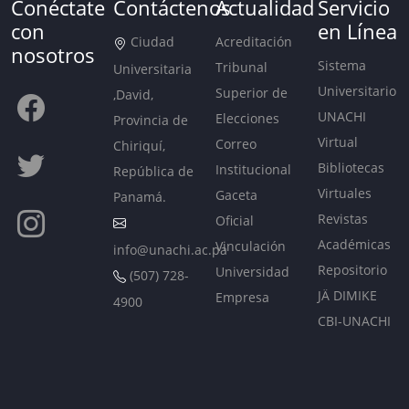
Conéctate
Contáctenos
Actualidad
Servicio
con
en Línea
Ciudad
Acreditación
nosotros
Sistema
Tribunal
Universitaria
Universitario
Superior de
,David,
UNACHI
Elecciones
Provincia de
Virtual
Correo
Chiriquí,
Bibliotecas
Institucional
República de
Virtuales
Gaceta
Panamá.
Revistas
Oficial
Académicas
Vinculación
info@unachi.ac.pa
Repositorio
Universidad
(507) 728-
JÄ DIMIKE
Empresa
4900
CBI-UNACHI