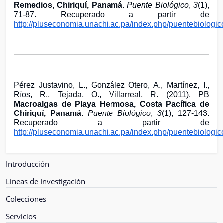
Remedios, Chiriquí, Panamá
.
Puente Biológico
,
3
(1),
71-87. Recuperado a partir de
http://pluseconomia.unachi.ac.pa/index.php/puentebiologico
Pérez Justavino, L., González Otero, A., Martínez, I.,
Ríos, R., Tejada, O.,
Villarreal, R.
(2011). PB
Macroalgas de Playa Hermosa, Costa Pacífica de
Chiriquí, Panamá
.
Puente Biológico
,
3
(1), 127-143.
Recuperado a partir de
http://pluseconomia.unachi.ac.pa/index.php/puentebiologico
Introducción
Lineas de Investigación
Colecciones
Servicios