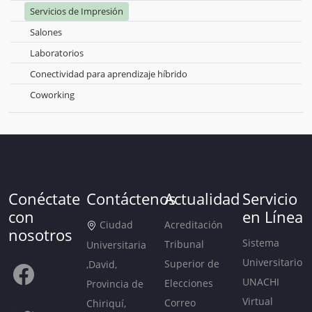
Servicios de Impresión
Salones
Laboratorios
Conectividad para aprendizaje híbrido
Coworking
Conéctate
Contáctenos
Actualidad
Servicio
con
en Línea
Ciudad
Acreditación
nosotros
Sistema
Tribunal
Universitaria
Universitario
Superior de
,David,
UNACHI
Elecciones
Provincia de
Virtual
Correo
Chiriquí,