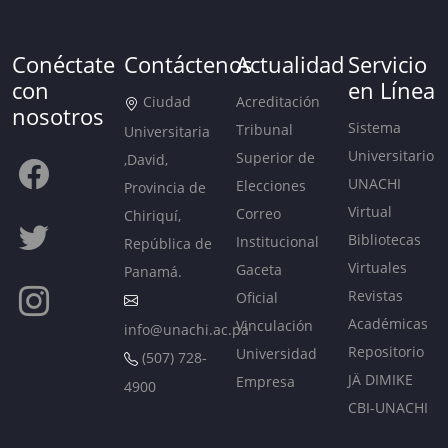
Conéctate
Contáctenos
Actualidad
Servicio
con
en Línea
Ciudad
Acreditación
nosotros
Sistema
Tribunal
Universitaria
Universitario
Superior de
,David,
UNACHI
Elecciones
Provincia de
Virtual
Correo
Chiriquí,
Bibliotecas
Institucional
República de
Virtuales
Gaceta
Panamá.
Revistas
Oficial
Académicas
Vinculación
info@unachi.ac.pa
Repositorio
Universidad
(507) 728-
JÄ DIMIKE
Empresa
4900
CBI-UNACHI