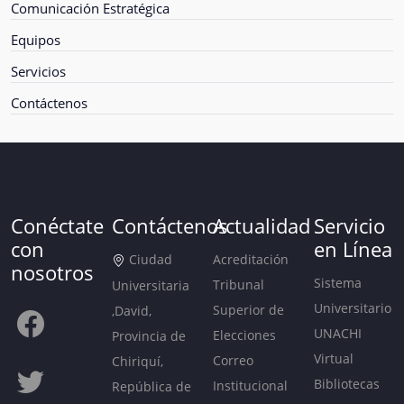
Comunicación Estratégica
Equipos
Servicios
Contáctenos
Conéctate
Contáctenos
Actualidad
Servicio
con
en Línea
Ciudad
Acreditación
nosotros
Sistema
Tribunal
Universitaria
Universitario
Superior de
,David,
UNACHI
Elecciones
Provincia de
Virtual
Correo
Chiriquí,
Bibliotecas
Institucional
República de