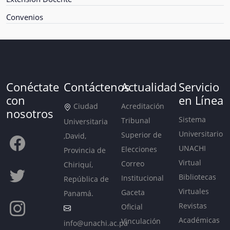
Convenios
Conéctate
Contáctenos
Actualidad
Servicio
con
en Línea
Ciudad
Acreditación
nosotros
Sistema
Tribunal
Universitaria
Universitario
Superior de
,David,
UNACHI
Elecciones
Provincia de
Virtual
Correo
Chiriquí,
Bibliotecas
Institucional
República de
Virtuales
Gaceta
Panamá.
Revistas
Oficial
Académicas
Vinculación
info@unachi.ac.pa