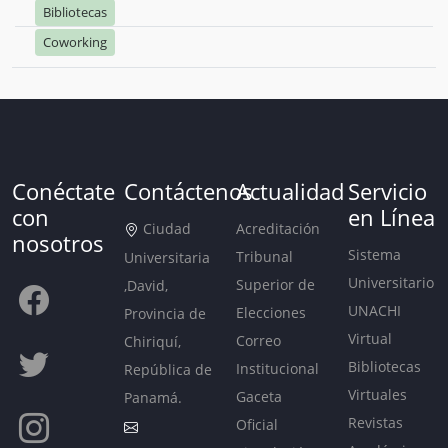
Bibliotecas
Coworking
Conéctate
Contáctenos
Actualidad
Servicio
con
en Línea
Ciudad
Acreditación
nosotros
Sistema
Tribunal
Universitaria
Universitario
Superior de
,David,
UNACHI
Elecciones
Provincia de
Virtual
Correo
Chiriquí,
Bibliotecas
Institucional
República de
Virtuales
Gaceta
Panamá.
Revistas
Oficial