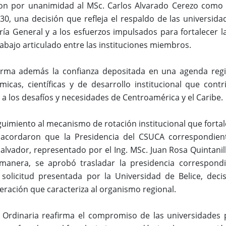
on por unanimidad al MSc. Carlos Alvarado Cerezo como s
0, una decisión que refleja el respaldo de las universidad
ría General y a los esfuerzos impulsados para fortalecer la
rabajo articulado entre las instituciones miembros.
firma además la confianza depositada en una agenda regi
émicas, científicas y de desarrollo institucional que co
 a los desafíos y necesidades de Centroamérica y el Caribe.
uimiento al mecanismo de rotación institucional que fortal
 acordaron que la Presidencia del CSUCA correspondient
alvador, representado por el Ing. MSc. Juan Rosa Quintanill
 manera, se aprobó trasladar la presidencia correspondi
solicitud presentada por la Universidad de Belice, decis
ración que caracteriza al organismo regional.
n Ordinaria reafirma el compromiso de las universidades