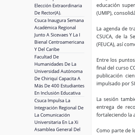
educación super
Elección Extraordinaria
De Rector(A).
(UMIP), consolid
Csuca Inaugura Semana
Académica Regional
La agenda de tra
Junto A Sicevaes Y La I
CSUCA, de la Se
Bienal Centroamericana
(FEUCA), así com
Y Del Caribe
Facultad De
Entre los punto
Humanidades De La
final del curso C
Universidad Autónoma
publicación cien
De Chiriquí Capacita A
impulsado por SI
Más De 400 Estudiantes
En Inclusión Educativa
La sesión tambié
Csuca Impulsa La
entrega de reco
Integración Regional De
fortaleciendo la
La Comunicación
Universitaria En La Xi
Asamblea General Del
Como parte de lo