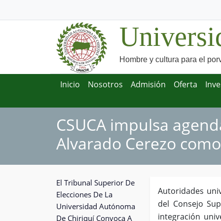
Universi
Hombre y cultura para el por
Inicio
Nosotros
Admisión
Oferta
Inve
CSUCA impulsa agenda 
Alvarado Cerezo como 
El Tribunal Superior De
Autoridades univ
Elecciones De La
del Consejo Sup
Universidad Autónoma
integración univ
De Chiriquí Convoca A